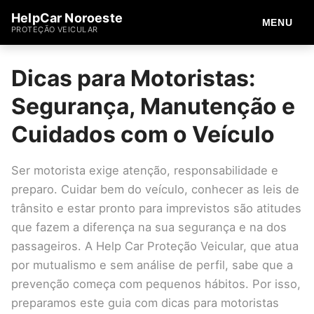
HelpCar Noroeste
MENU
PROTEÇÃO VEICULAR
Dicas para Motoristas:
Segurança, Manutenção e
Cuidados com o Veículo
Ser motorista exige atenção, responsabilidade e
preparo. Cuidar bem do veículo, conhecer as leis de
trânsito e estar pronto para imprevistos são atitudes
que fazem a diferença na sua segurança e na dos
passageiros. A Help Car Proteção Veicular, que atua
por mutualismo e sem análise de perfil, sabe que a
prevenção começa com pequenos hábitos. Por isso,
preparamos este guia com dicas para motoristas