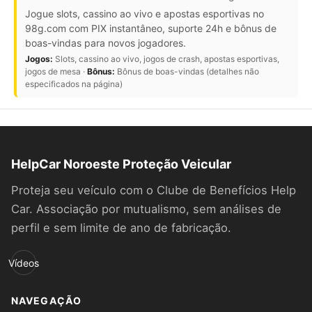
Jogue slots, cassino ao vivo e apostas esportivas no
98g.com com PIX instantâneo, suporte 24h e bônus de
boas-vindas para novos jogadores.
Jogos:
Slots, cassino ao vivo, jogos de crash, apostas esportivas,
jogos de mesa ·
Bônus:
Bônus de boas-vindas (detalhes não
especificados na página)
HelpCar Noroeste Proteção Veicular
Proteja seu veículo com o Clube de Benefícios Help
Car. Associação por mutualismo, sem análises de
perfil e sem limite de ano de fabricação.
Vídeos
NAVEGAÇÃO